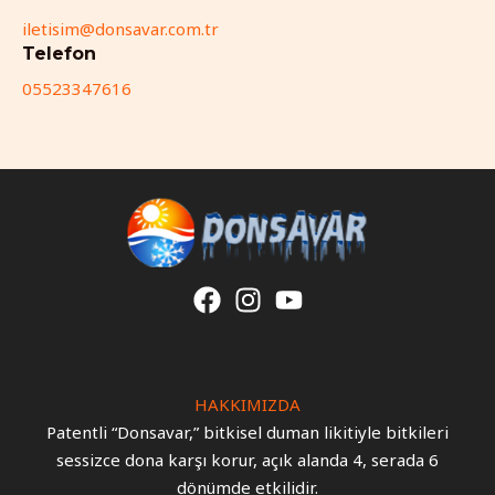
iletisim@donsavar.com.tr
Telefon
05523347616
HAKKIMIZDA
Patentli “Donsavar,” bitkisel duman likitiyle bitkileri
sessizce dona karşı korur, açık alanda 4, serada 6
dönümde etkilidir.